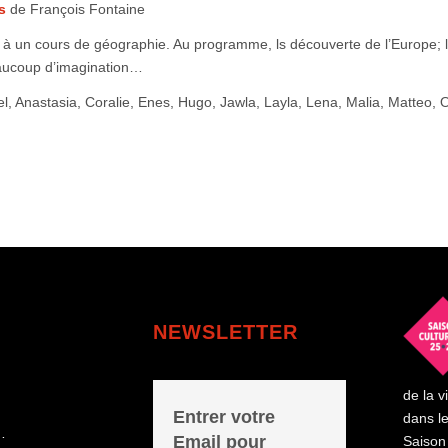
s
de François Fontaine
 à un cours de géographie. Au programme, ls découverte de l’Europe; 
aucoup d’imagination…
el, Anastasia, Coralie, Enes, Hugo, Jawla, Layla, Lena, Malia, Matteo, Ol
NEWSLETTER
de la v
Entrer votre
dans l
…
Email pour
Saison 