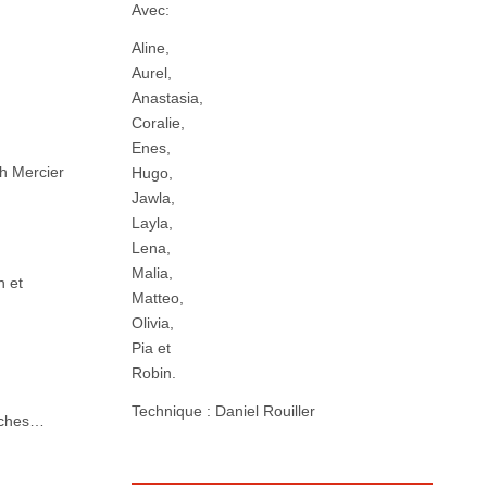
Avec:
Aline,
Aurel,
Anastasia,
Coralie,
Enes,
ah Mercier
Hugo,
Jawla,
Layla,
Lena,
Malia,
n et
Matteo,
Olivia,
Pia et
Robin.
Technique : Daniel Rouiller
tâches…