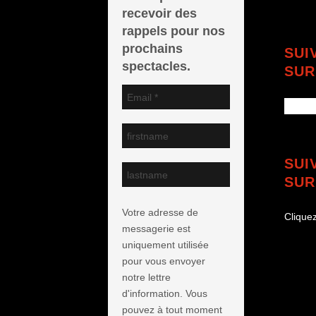
recevoir des
rappels pour nos
prochains
SUI
spectacles.
SUR
SUI
SUR
Votre adresse de
Cliquez
messagerie est
uniquement utilisée
pour vous envoyer
notre lettre
d'information. Vous
pouvez à tout moment