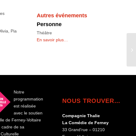
les
Autres événements
Personne
ivia, Pia
Théâtre
En savoir plus…
Notre
programmation
NOUS TROUVER…
est réalisée
avec le soutien
Compagnie Thalie
ille de Ferney-Voltaire
La Comédie de Ferney
e cadre de sa
33 Grand’rue – 01210
Culturelle