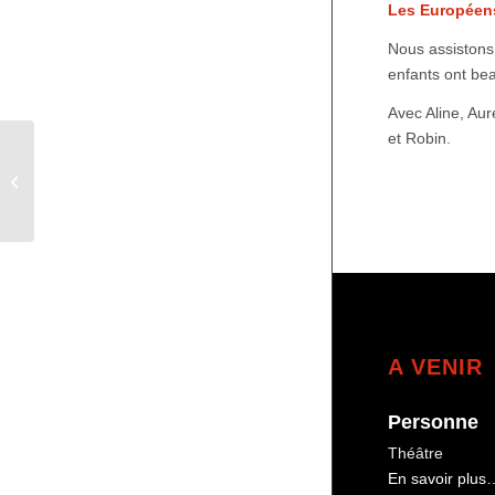
Les Européen
Nous assistons
enfants ont be
Avec Aline, Aur
et Robin.
Le dernier jour du jeûne
A VENIR
Personne
Théâtre
En savoir plus